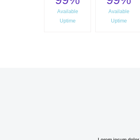
Available
Available
Uptime
Uptime
Lorem ipsum dolor s