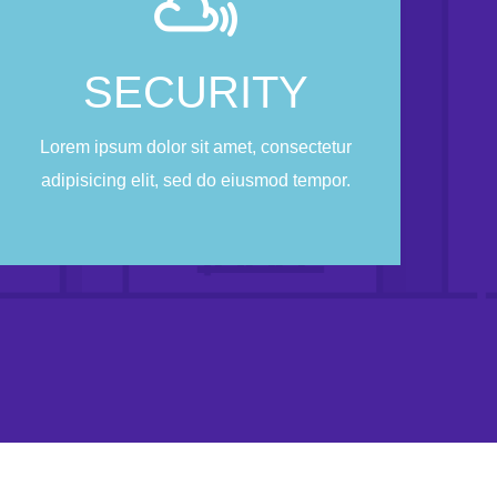
cloud
SECURITY
Lorem ipsum dolor sit amet, consectetur
adipisicing elit, sed do eiusmod tempor.
Lorem ipsum dolor sit amet, consectetur
adipisicing elit, sed do eiusmod tempor.
CONTACT US