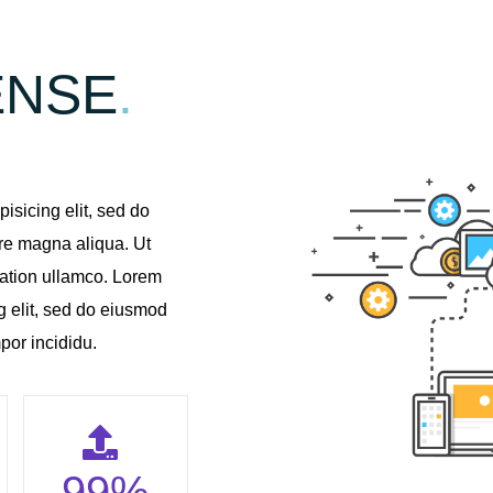
ENSE
.
isicing elit, sed do
ore magna aliqua. Ut
tation ullamco. Lorem
g elit, sed do eiusmod
por incididu.
99
%