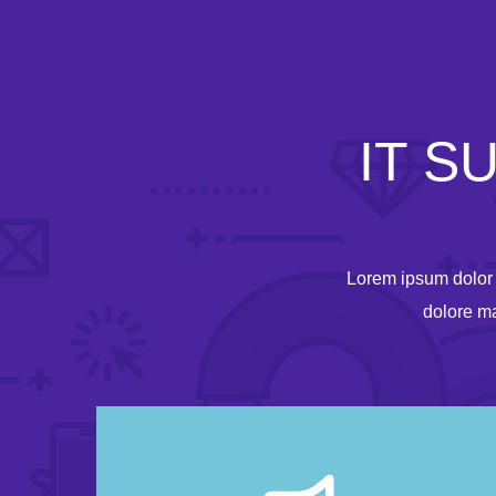
IT S
Lorem ipsum dolor s
dolore ma
Always There For