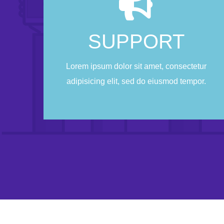
You
SUPPORT
Lorem ipsum dolor sit amet, consectetur
adipisicing elit, sed do eiusmod tempor.
Lorem ipsum dolor sit amet, consectetur
adipisicing elit, sed do eiusmod tempor.
CONTACT US