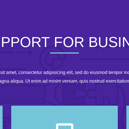
UPPORT FOR BUSI
it amet, consectetur adipisicing elit, sed do eiusmod tempor inc
gna aliqua. Ut enim ad minim veniam, quis nostrud exercitatio
Taking Care of