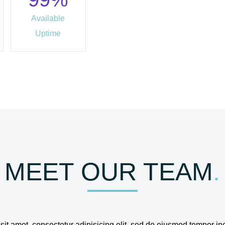
Available
Uptime
MEET OUR TEAM
.
it amet, consectetur adipisicing elit, sed do eiusmod tempor inc