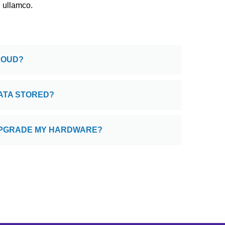
n ullamco.
LOUD?
ATA STORED?
 UPGRADE MY HARDWARE?