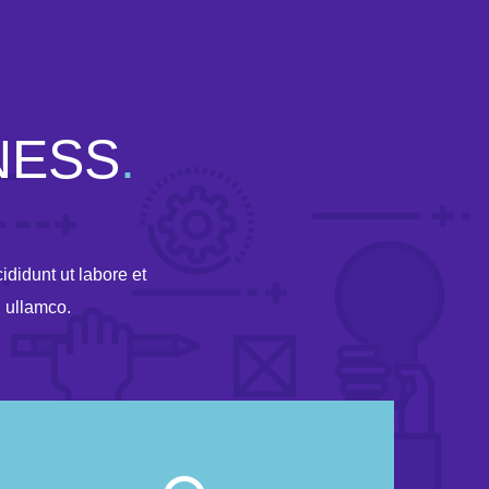
NESS
.
ididunt ut labore et
n ullamco.
Power of the